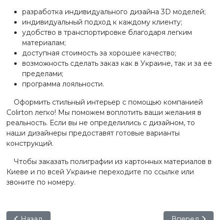
разработка индивидуального дизайна 3D моделей;
индивидуальный подход к каждому клиенту;
удобство в транспортировке благодаря легким
материалам;
доступная стоимость за хорошее качество;
возможность сделать заказ как в Украине, так и за ее
пределами;
программа лояльности.
Оформить стильный интерьер с помощью компанией
Colirton легко! Мы поможем воплотить ваши желания в
реальность. Если вы не определились с дизайном, то
наши дизайнеры предоставят готовые варианты
конструкций.
Чтобы заказать полиграфии из картонных материалов в
Киеве и по всей Украине переходите по ссылке или
звоните по номеру.
Предыдущий: Полки для полиграфии из картонных мате
Следующий: О
Назад
Вперед