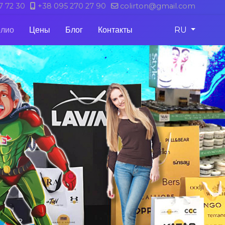
7 72 30
+38 095 270 27 90
colirton@gmail.com
Выберите яз
RU
лио
Цены
Блог
Контакты