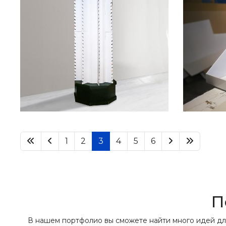
1
2
3
4
5
6
П
В нашем портфолио вы сможете найти много идей дл