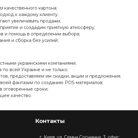
з качественного картона;
одход к каждому клиенту;
гают увеличивать продажи;
приятие и создадим приятную атмосферу;
ов и помощь в определении выбора;
ания и сборка без усилий;
естными украинскими компаниями;
 по всей Украине и не только;
тов, предоставляем им скидки, акции и предложения;
своей фантазии по созданию POS-материалов;
в оговоренные сроки;
шее качество.
Контакты
г. Киев, ул. Семьи Сосниных, 3, офис