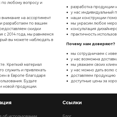
с по любому вопросу и
разработка продукции и
у нас индивидуальный п
 внимание на ассортимент
наши конструкции помо
 и разработаем по вашим
мы украсим любое меро
редоставляем скидки
консультация дизайнер
я с 2014 года, мы равняемся
практичность использов
орый вы можете наблюдать в
Почему нам доверяют?
мы сотрудничаем с изв
у нас возможна доставка
кте. Крепкий материал
мы уважаем своих клиен
го служить и привлекать
у нас можно дать волю 
ярен в Европе благодаря
доставляем продукцию 
пользования. Будьте
доступные цены за хоро
и новой продукции.
ация
Ссылки
 об использовании
Блог