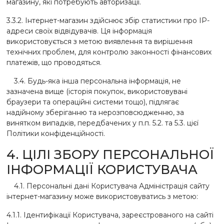
магазину, які потребують авторизації.
3.3.2. Інтернет-магазин здійснює збір статистики про IP-
адреси своїх відвідувачів. Ця інформація
використовується з метою виявлення та вирішення
технічних проблем, для контролю законності фінансових
платежів, що проводяться.
3.4. Будь-яка інша персональна інформація, не
зазначена вище (історія покупок, використовувані
браузери та операційні системи тощо), підлягає
надійному зберіганню та нерозповсюдженню, за
винятком випадків, передбачених у п.п. 5.2. та 5.3. цієї
Політики конфіденційності.
4. ЦІЛІ ЗБОРУ ПЕРСОНАЛЬНОЇ
ІНФОРМАЦІЇ КОРИСТУВАЧА
4.1. Персональні дані Користувача Адміністрація сайту
інтернет-магазину може використовуватись з метою:
4.1.1. Ідентифікації Користувача, зареєстрованого на сайті