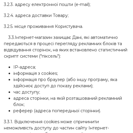
3.2.3. адресу електронної пошти (e-mail);
3.2.4. адреса доставки Товару;
3.2.5. місце проживання Користувача.
3.3.Інтернет-магазин захищає Дані, які автоматично
передаються в процесі перегляду рекламних блоків та
відвідування сторінок, на яких встановлено статистичний
скрипт системи ("піксель"):
ІР-адреса;
інформація з cookies;
інформація про браузер (або іншу програму, яка
здійснює доступ до показу реклами);
час доступу;
адреса сторінки, на якій розташований рекламний
блок;
реферер (адреса попередньої сторінки).
3.3.1. Відключення cookies може спричинити
неможливість доступу до частин сайту Інтернет-