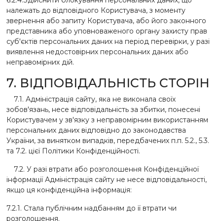
6.2.4.Здійснити блокування персональних даних, що
належать до відповідного Користувача, з моменту
звернення або запиту Користувача, або його законного
представника або уповноваженого органу захисту прав
суб'єктів персональних даних на період перевірки, у разі
виявлення недостовірних персональних даних або
неправомірних дій.
7. ВІДПОВІДАЛЬНІСТЬ СТОРІН
7.1. Адміністрація сайту, яка не виконала своїх
зобов'язань, несе відповідальність за збитки, понесені
Користувачем у зв'язку з неправомірним використанням
персональних даних відповідно до законодавства
України, за винятком випадків, передбачених п.п. 5.2., 5.3.
та 7.2. цієї Політики Конфіденційності.
7.2. У разі втрати або розголошення Конфіденційної
інформації Адміністрація сайту не несе відповідальності,
якщо ця конфіденційна інформація:
7.2.1. Стала публічним надбанням до її втрати чи
розголошення.