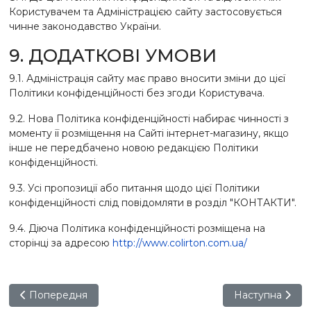
Користувачем та Адміністрацією сайту застосовується
чинне законодавство України.
9. ДОДАТКОВІ УМОВИ
9.1. Адміністрація сайту має право вносити зміни до цієї
Політики конфіденційності без згоди Користувача.
9.2. Нова Політика конфіденційності набирає чинності з
моменту її розміщення на Сайті інтернет-магазину, якщо
інше не передбачено новою редакцією Політики
конфіденційності.
9.3. Усі пропозиції або питання щодо цієї Політики
конфіденційності слід повідомляти в розділ "КОНТАКТИ".
9.4. Діюча Політика конфіденційності розміщена на
сторінці за адресою
http://www.colirton.com.ua/
Попередня стаття: Оплата і доставка
Наступна статт
Попередня
Наступна