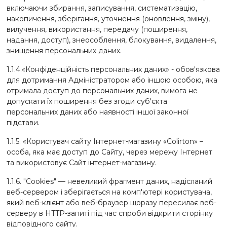
включаючи збирання, записування, систематизацію,
накопичення, зберігання, уточнення (оновлення, зміну),
вилучення, використання, передачу (поширення,
надання, доступ), знеособлення, блокування, видалення,
знищення персональних даних.
1.1.4.«Конфіденційність персональних даних» - обов'язкова
для дотримання Адміністратором або іншою особою, яка
отримала доступ до персональних даних, вимога не
допускати їх поширення без згоди суб'єкта
персональних даних або наявності іншої законної
підстави.
1.1.5. «Користувач сайту Інтернет-магазину «Colirton» –
особа, яка має доступ до Сайту, через мережу Інтернет
та використовує Сайт інтернет-магазину.
1.1.6. "Cookies" — невеликий фрагмент даних, надісланий
веб-сервером і зберігається на комп'ютері користувача,
який веб-клієнт або веб-браузер щоразу пересилає веб-
серверу в HTTP-запиті під час спроби відкрити сторінку
відповідного сайту.