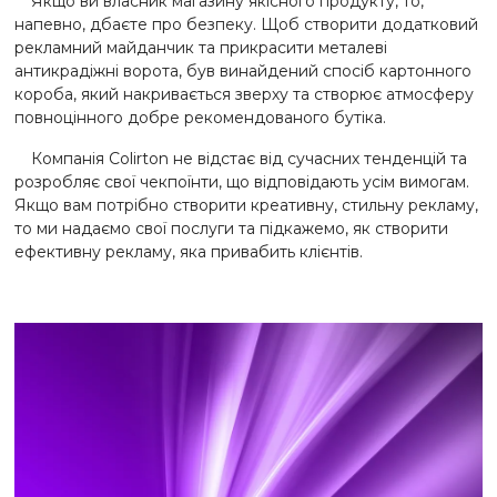
Якщо ви власник магазину якісного продукту, то,
напевно, дбаєте про безпеку. Щоб створити додатковий
рекламний майданчик та прикрасити металеві
антикрадіжні ворота, був винайдений спосіб картонного
короба, який накривається зверху та створює атмосферу
повноцінного добре рекомендованого бутіка.
Компанія Colirton не відстає від сучасних тенденцій та
розробляє свої чекпоїнти, що відповідають усім вимогам.
Якщо вам потрібно створити креативну, стильну рекламу,
то ми надаємо свої послуги та підкажемо, як створити
ефективну рекламу, яка привабить клієнтів.