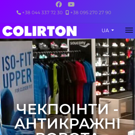
+38 044 337 72 30
+38 095 270 27 90
colirton@gmail.com
Виберіть свою
UA
ЧЕКПОІНТИ -
АНТИКРАЖНІ